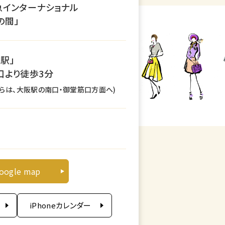
急インターナショナル
の間」
駅」
口より徒歩3分
からは、大阪駅の南口・御堂筋口方面へ)
旬
oogle map
iPhoneカレンダー