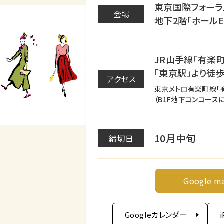
東京国際フォーラ
会場
地下2階「ホールE1
JR山手線「有楽
「東京駅」より徒歩
アクセス
東京メトロ有楽町線「
（B1F地下コンコース
10月中旬
締切日
Google m
Googleカレンダー