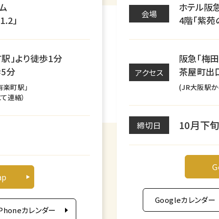
ム
ホテル阪
会場
.2」
4階「紫苑
町駅」より徒歩1分
阪急「梅田
5分
茶屋町出
アクセス
有楽町駅」
(JR大阪駅
にて連絡）
10月下
締切日
G
ap
Googleカレンダー
iPhoneカレンダー