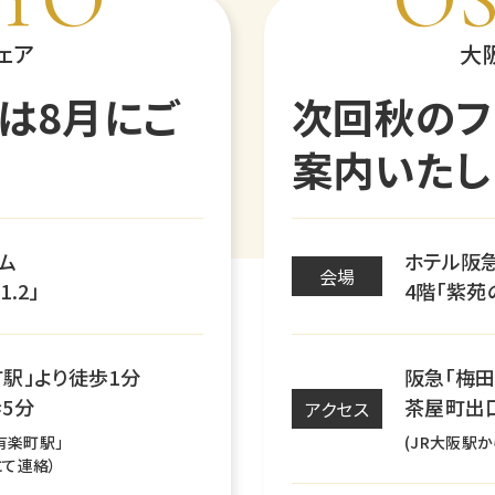
ェア
大
は8月にご
次回秋のフ
案内いたし
ム
ホテル阪
会場
.2」
4階「紫苑
町駅」より徒歩1分
阪急「梅田
5分
茶屋町出
アクセス
有楽町駅」
(JR大阪駅
にて連絡）