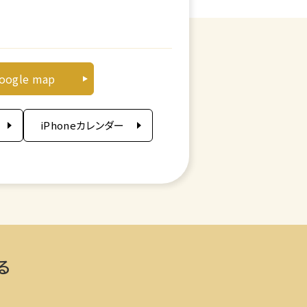
旬
oogle map
iPhoneカレンダー
る