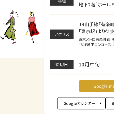
会場
地下2階「ホールE1
JR山手線「有楽
「東京駅」より徒歩
アクセス
東京メトロ有楽町線「
（B1F地下コンコース
10月中旬
締切日
Google m
Googleカレンダー