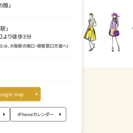
の間」
駅」
口より徒歩3分
からは、大阪駅の南口・御堂筋口方面へ)
旬
oogle map
iPhoneカレンダー