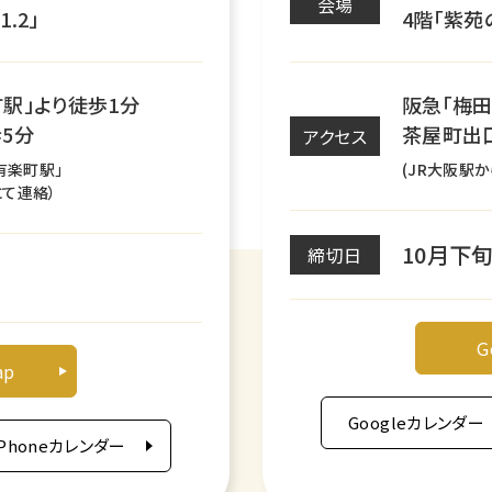
会場
.2」
4階「紫苑
町駅」より徒歩1分
阪急「梅田
5分
茶屋町出
アクセス
有楽町駅」
(JR大阪駅
にて連絡）
10月下
締切日
G
ap
Googleカレンダー
iPhoneカレンダー